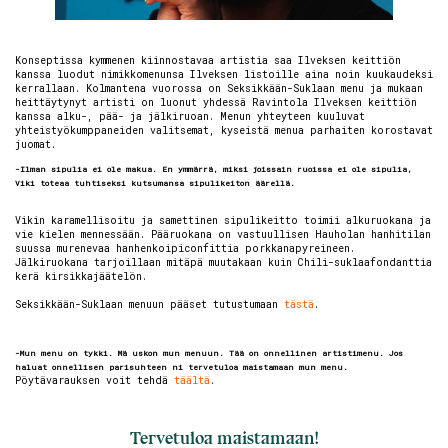
Konseptissa kymmenen kiinnostavaa artistia saa Ilveksen keittiön
kanssa luodut nimikkomenunsa Ilveksen listoille aina noin kuukaudeksi
kerrallaan. Kolmantena vuorossa on Seksikkään-Suklaan menu ja mukaan
heittäytynyt artisti on luonut yhdessä Ravintola Ilveksen keittiön
kanssa alku-, pää- ja jälkiruoan. Menun yhteyteen kuuluvat
yhteistyökumppaneiden valitsemat, kyseistä menua parhaiten korostavat
juomat.
-Ilman sipulia ei ole makua. En ymmärrä, miksi joissain ruoissa ei ole sipulia,
Viki toteaa tuhtiseksi kutsumansa sipulikeiton äärellä.
Vikin karamellisoitu ja samettinen sipulikeitto toimii alkuruokana ja
vie kielen mennessään. Pääruokana on vastuullisen Hauholan hanhitilan
suussa murenevaa hanhenkoipiconfittia porkkanapyreineen.
Jälkiruokana tarjoillaan mitäpä muutakaan kuin Chili-suklaafondanttia
kerä kirsikkajäätelön.
Seksikkään-Suklaan menuun pääset tutustumaan
tästä
.
-Mun menu on tykki. Mä uskon mun menuun. Tää on onnellinen artistimenu. Jos
haluat onnellisen parisuhteen ni tervetuloa maistamaan mun menu.
Pöytävarauksen voit tehdä
täältä
.
Tervetuloa maistamaan!