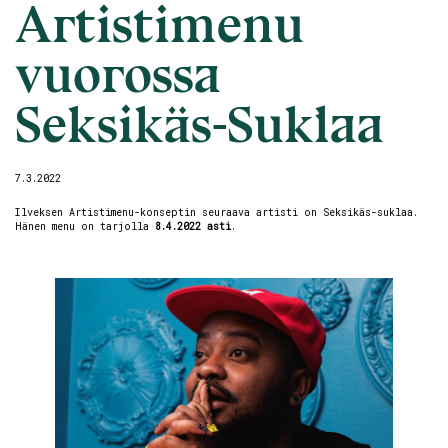
Artistimenu
vuorossa
Seksikäs-Suklaa
7.3.2022
Ilveksen Artistimenu-konseptin seuraava artisti on Seksikäs-suklaa.
Hänen menu on tarjolla
8.4.2022 asti
.