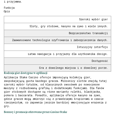
i przyjemna.
Funkcja
Opis
Szeroki wybór gier
Sloty, gry stołowe, kasyno na żywo i wiele innych.
Bezpieczeństwo transakcji
Zaawansowane technologie szyfrowania i zabezpieczenia danych.
Intuicyjny interfejs
Łatwa nawigacja i przyjazny dla użytkownika design.
Dostępność
Gra z dowolnego miejsca i o dowolnej porze.
Rodzaje gier dostępne w aplikacji
Aplikacja Stake Casino oferuje imponującą kolekcję gier,
zaspokajającą gusta każdego gracza. Miłośnicy slotów znajdą tutaj
szeroki wybór tytułów, od klasycznych owocówek po nowoczesne
maszyny z rozbudowaną grafiką i dodatkowymi funkcjami. Dla fanów
gier stołowych dostępne są różne warianty ruletki, blackjacka,
pokera i baccarata. Ponadto, aplikacja oferuje kasyno na żywo,
gdzie gracze mogą zmierzyć się z prawdziwymi krupierami w czasie
rzeczywistym, co zapewnia jeszcze bardziej emocjonujące wrażenia z
gry.
Bonusy i promocje oferowane przez Casino Stake