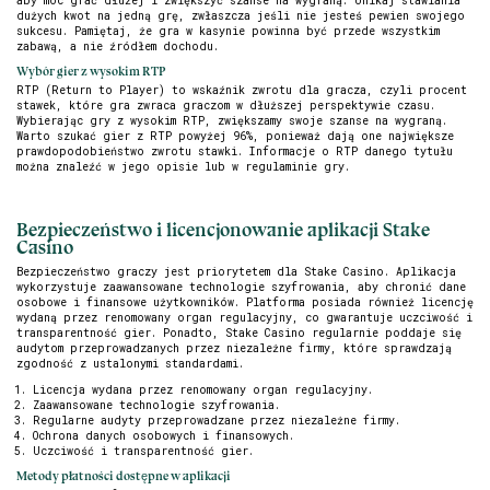
aby móc grać dłużej i zwiększyć szanse na wygraną. Unikaj stawiania
dużych kwot na jedną grę, zwłaszcza jeśli nie jesteś pewien swojego
sukcesu. Pamiętaj, że gra w kasynie powinna być przede wszystkim
zabawą, a nie źródłem dochodu.
Wybór gier z wysokim RTP
RTP (Return to Player) to wskaźnik zwrotu dla gracza, czyli procent
stawek, które gra zwraca graczom w dłuższej perspektywie czasu.
Wybierając gry z wysokim RTP, zwiększamy swoje szanse na wygraną.
Warto szukać gier z RTP powyżej 96%, ponieważ dają one największe
prawdopodobieństwo zwrotu stawki. Informacje o RTP danego tytułu
można znaleźć w jego opisie lub w regulaminie gry.
Bezpieczeństwo i licencjonowanie aplikacji Stake
Casino
Bezpieczeństwo graczy jest priorytetem dla Stake Casino. Aplikacja
wykorzystuje zaawansowane technologie szyfrowania, aby chronić dane
osobowe i finansowe użytkowników. Platforma posiada również licencję
wydaną przez renomowany organ regulacyjny, co gwarantuje uczciwość i
transparentność gier. Ponadto, Stake Casino regularnie poddaje się
audytom przeprowadzanych przez niezależne firmy, które sprawdzają
zgodność z ustalonymi standardami.
Licencja wydana przez renomowany organ regulacyjny.
Zaawansowane technologie szyfrowania.
Regularne audyty przeprowadzane przez niezależne firmy.
Ochrona danych osobowych i finansowych.
Uczciwość i transparentność gier.
Metody płatności dostępne w aplikacji