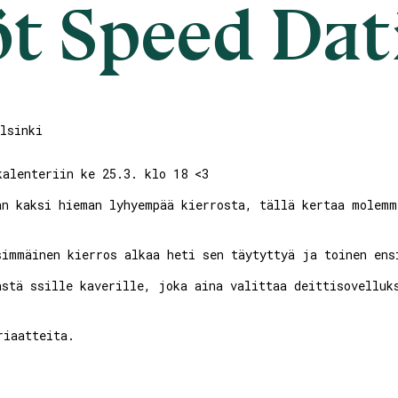
öt Speed Dat
lsinki
kalenteriin ke 25.3. klo 18 <3
än kaksi hieman lyhyempää kierrosta, tällä kertaa molemm
simmäinen kierros alkaa heti sen täytyttyä ja toinen ens
ästä ssille kaverille, joka aina valittaa deittisovelluk
riaatteita.