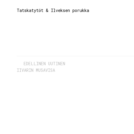
Tatskatytöt & Ilveksen porukka
EDELLINEN UUTINEN
IIVARIN MUSAVISA