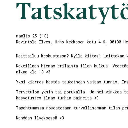
Tatskatyt
maalis 25
(
18
)
Ravintola Ilves
,
Urho Kekkosen katu 4-6, 00100 He
Deittailuu keskustassa? Kyllä kiitos! Laittakaa 
Kokeillaan hieman erilaista illan kulkua! Vedetä
alkaa klo 18 <3
Yksi kierros kestää taukoineen vajaan tunnin. En
Tervetuloa yksin tai porukalla! Ja hei vinkkaa t
kasvotusten ilman turhia paineita <3
Tapahtumassa noudatetaan turvallisemman tilan pe
Nähdään Ilveksessä <3